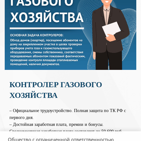
КОНТРОЛЕР ГАЗОВОГО
ХОЗЯЙСТВА
– Официальное трудоустройство. Полная защита по ТК РФ с
первого дня.
– Достойная заработная плата, премии и бонусы.
Среднемесячная заработная плата составляет до 59 600 руб.
(Оклад: 37 500 руб., ежемесячное (гарантированное)
Общество с ограниченной ответственностью