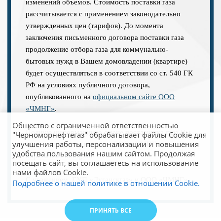
изменений объемов. Стоимость поставки газа
рассчитывается с применением законодательно
утвержденных цен (тарифов). До момента
заключения письменного договора поставки газа
продолжение отбора газа для коммунально-
бытовых нужд в Вашем домовладении (квартире)
будет осуществляться в соответствии со ст. 540 ГК
РФ на условиях публичного договора,
опубликованного на
официальном сайте ООО
«ЧМНГ»
.
Общество с ограниченной ответственностью
Полную информацию о смене поставщика газа Вы
"Черноморнефтегаз" обрабатывает файлы Cookie для
улучшения работы, персонализации и повышения
можете получить на сайте ООО «ЧМНГ»
удобства пользования нашим сайтом. Продолжая
http://www.chmng.ru
.
посещать сайт, вы соглашаетесь на использование
нами файлов Cookie.
С уважением, ГУП «Луганскгаз» и ООО «ЧМНГ».
Подробнее о нашей политике в отношении Cookie.
ПРИНЯТЬ ВСЕ